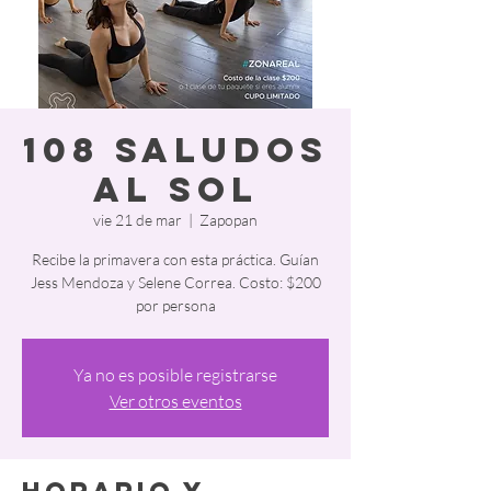
108 Saludos
al sol
vie 21 de mar
  |  
Zapopan
Recibe la primavera con esta práctica. Guían
Jess Mendoza y Selene Correa. Costo: $200
por persona
Ya no es posible registrarse
Ver otros eventos