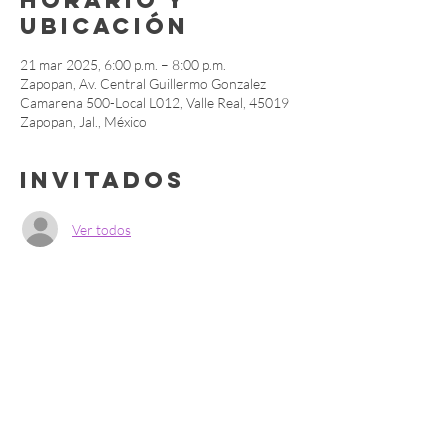
Horario y
ubicación
21 mar 2025, 6:00 p.m. – 8:00 p.m.
Zapopan, Av. Central Guillermo Gonzalez
Camarena 500-Local L012, Valle Real, 45019
Zapopan, Jal., México
Invitados
Ver todos
Compartir este
evento