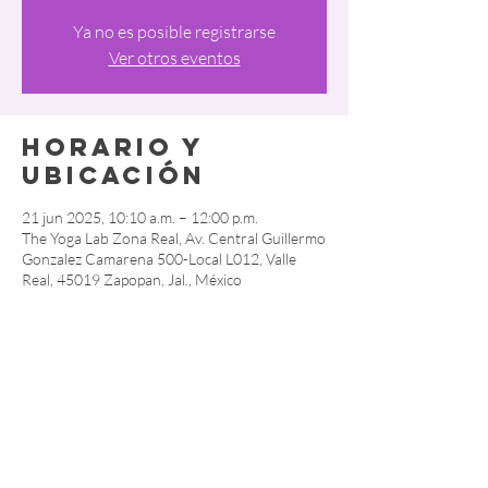
Ya no es posible registrarse
Ver otros eventos
Horario y
ubicación
21 jun 2025, 10:10 a.m. – 12:00 p.m.
The Yoga Lab Zona Real, Av. Central Guillermo
Gonzalez Camarena 500-Local L012, Valle
Real, 45019 Zapopan, Jal., México
Compartir este
evento