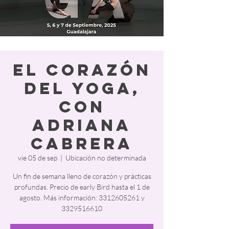
El Corazón
del Yoga,
con
Adriana
Cabrera
vie 05 de sep
  |  
Ubicación no determinada
Un fin de semana lleno de corazón y prácticas
profundas. Precio de early Bird hasta el 1 de
agosto. Más información: 3312605261 y
3329516610