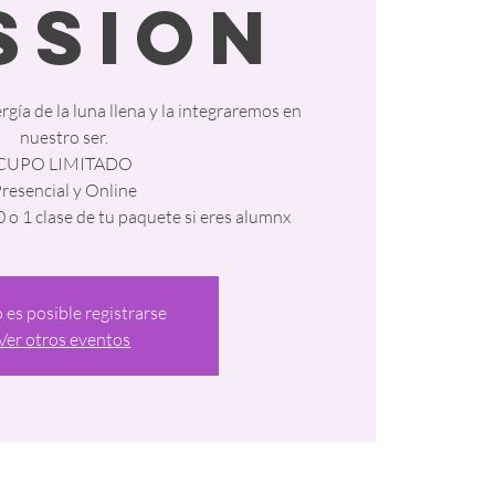
ssion
ía de la luna llena y la integraremos en
nuestro ser.
CUPO LIMITADO
resencial y Online
0 o 1 clase de tu paquete si eres alumnx
 es posible registrarse
Ver otros eventos