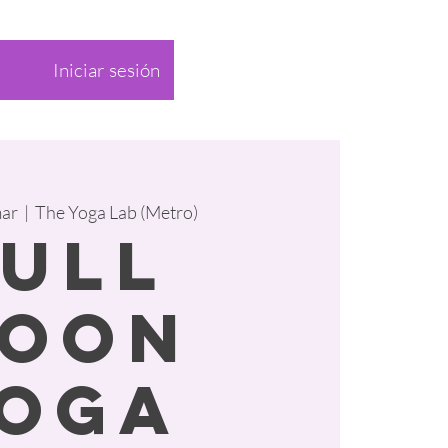
Iniciar sesión
mar
  |  
The Yoga Lab (Metro)
Full
oon
oga