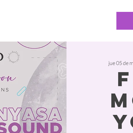
jue 05 de 
M
Y