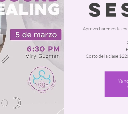
Se
Aprovecharemos la energ
P
Costo de la clase $22
Ya no