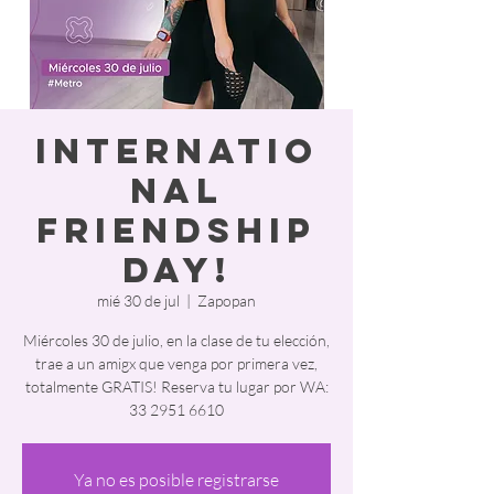
Internatio
nal
Friendship
day!
mié 30 de jul
  |  
Zapopan
Miércoles 30 de julio, en la clase de tu elección,
trae a un amigx que venga por primera vez,
totalmente GRATIS! Reserva tu lugar por WA:
33 2951 6610
Ya no es posible registrarse