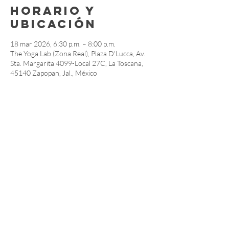
Horario y
ubicación
18 mar 2026, 6:30 p.m. – 8:00 p.m.
The Yoga Lab (Zona Real), Plaza D'Lucca, Av.
Sta. Margarita 4099-Local 27C, La Toscana,
45140 Zapopan, Jal., México
Compartir este
evento