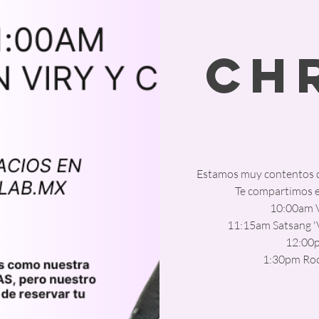
Ch
Estamos muy contentos d
Te compartimos el
10:00am V
11:15am Satsang 'V
12:00p
1:30pm Rock