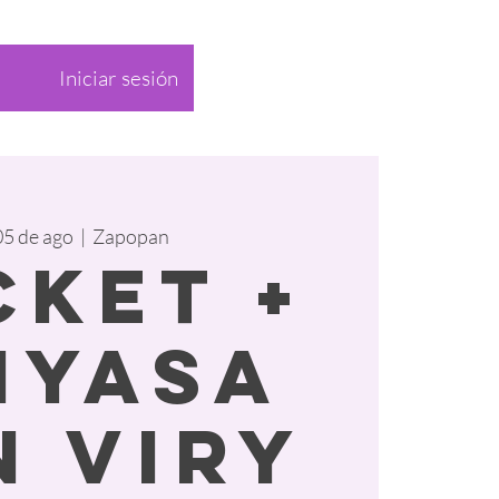
Iniciar sesión
05 de ago
  |  
Zapopan
cket +
nyasa
n Viry