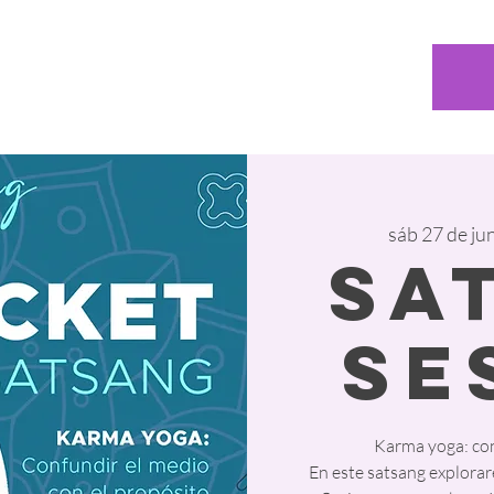
sáb 27 de ju
Sa
Se
Karma yoga: con
En este satsang explorar