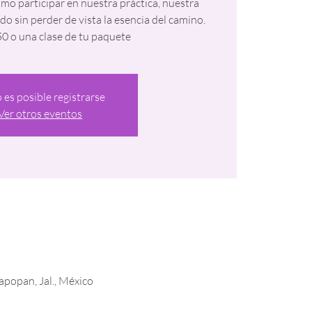
mo participar en nuestra práctica, nuestra
 sin perder de vista la esencia del camino.
0 o una clase de tu paquete
 es posible registrarse
Ver otros eventos
apopan, Jal., México