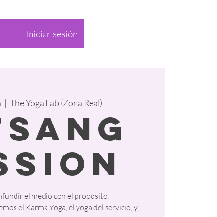
Iniciar sesión
n
  |  
The Yoga Lab (Zona Real)
tsang
ssion
fundir el medio con el propósito.
emos el Karma Yoga, el yoga del servicio, y