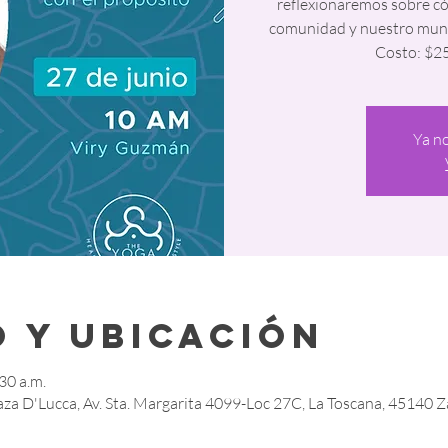
reflexionaremos sobre có
comunidad y nuestro mundo
Costo: $25
Ya no
 y ubicación
30 a.m.
aza D'Lucca, Av. Sta. Margarita 4099-Loc 27C, La Toscana, 45140 Z