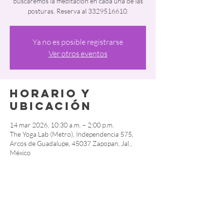
buscaremos la meditación en cada una de las
posturas. ⁠Reserva al 3329516610.
Ya no es posible registrarse
Ver otros eventos
Horario y
ubicación
14 mar 2026, 10:30 a.m. – 2:00 p.m.
The Yoga Lab (Metro), Independencia 575,
Arcos de Guadalupe, 45037 Zapopan, Jal.,
México
Compartir este