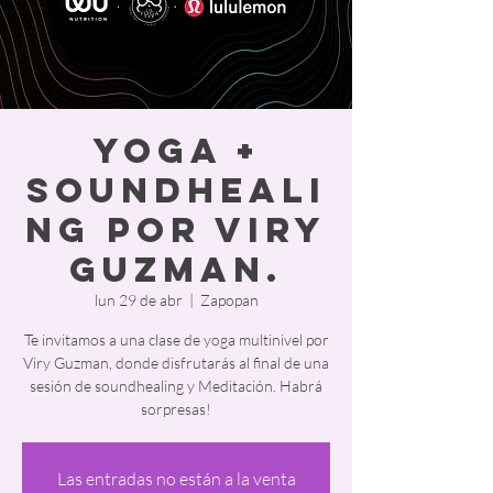
Yoga +
Soundheali
ng por Viry
Guzman.
lun 29 de abr
  |  
Zapopan
Te invitamos a una clase de yoga multinivel por
Viry Guzman, donde disfrutarás al final de una
sesión de soundhealing y Meditación. Habrá
sorpresas!
Las entradas no están a la venta