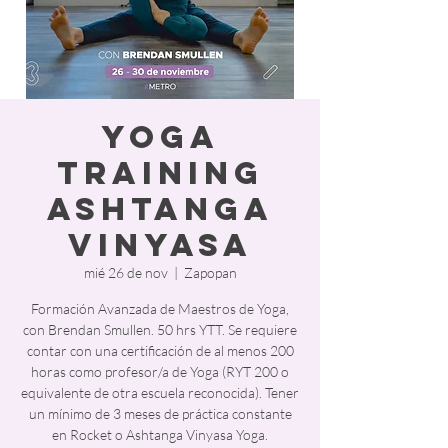
Yoga
Training
Ashtanga
Vinyasa
mié 26 de nov
  |  
Zapopan
Formación Avanzada de Maestros de Yoga,
con Brendan Smullen. 50 hrs YTT. Se requiere
contar con una certificación de al menos 200
horas como profesor/a de Yoga (RYT 200 o
equivalente de otra escuela reconocida). Tener
un mínimo de 3 meses de práctica constante
en Rocket o Ashtanga Vinyasa Yoga.