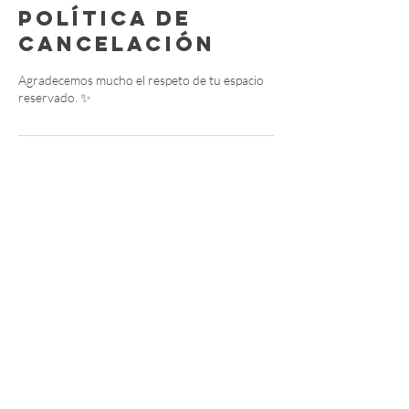
Política de
cancelación
Agradecemos mucho el respeto de tu espacio
reservado. ✨
Datos de
contacto
Independencia 575, Arcos de Guadalupe,
Zapopan, Jalisco, Mexico
3329516610
hola@theyogalab.mx