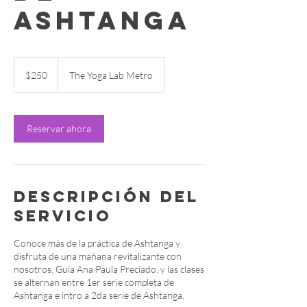
Ashtanga
250
pesos
$250
The Yoga Lab Metro
mexicanos
Reservar ahora
Descripción del
servicio
Conoce más de la práctica de Ashtanga y
disfruta de una mañana revitalizante con
nosotros. Guía Ana Paula Preciado, y las clases
se alternan entre 1er serie completa de
Ashtanga e intro a 2da serie de Ashtanga.