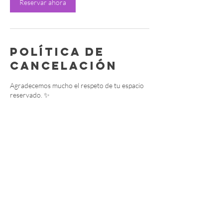
Reservar ahora
Política de
cancelación
Agradecemos mucho el respeto de tu espacio
reservado. ✨
Datos de
contacto
Independencia 575, Arcos de Guadalupe,
Zapopan, Jalisco, Mexico
3329516610
hola@theyogalab.mx