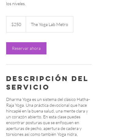
los niveles.
250
pesos
$250
The Yoga Lab Metro
mexicanos
Reservar ahora
Descripción del
servicio
Dharma Yoga es un sistema del clásico Hatha-
Raja Yoga. Una práctica devocional que hace
hincapié en la buena salud, una mente clara y
un corazón abierto. En esta clase puedes
encontrar posturas que se enfoquen en
aperturas de pecho, apertura de cadera y
torsiones así como también Yoga nidra,