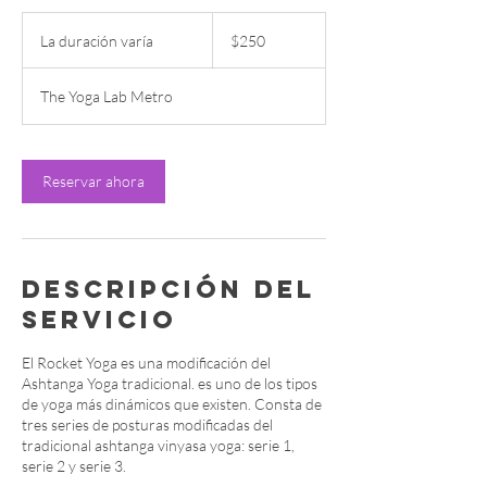
250
pesos
La duración varía
L
$250
mexicanos
a
d
The Yoga Lab Metro
u
r
a
c
Reservar ahora
i
ó
n
v
a
Descripción del
r
í
servicio
a
El Rocket Yoga es una modificación del
Ashtanga Yoga tradicional. es uno de los tipos
de yoga más dinámicos que existen. Consta de
tres series de posturas modificadas del
tradicional ashtanga vinyasa yoga: serie 1,
serie 2 y serie 3.