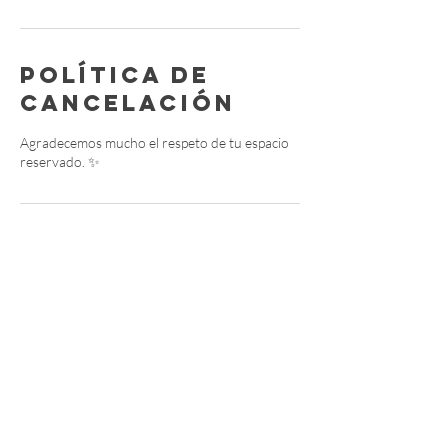
Política de
cancelación
Agradecemos mucho el respeto de tu espacio
reservado. ✨
Datos de
contacto
Independencia 575, Arcos de Guadalupe,
Zapopan, Jalisco, Mexico
3329516610
hola@theyogalab.mx