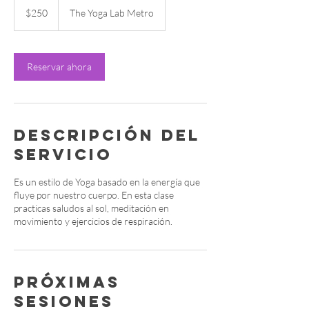
pesos
$250
The Yoga Lab Metro
mexicanos
Reservar ahora
Descripción del
servicio
Es un estilo de Yoga basado en la energía que
fluye por nuestro cuerpo. En esta clase
practicas saludos al sol, meditación en
movimiento y ejercicios de respiración.
Próximas
sesiones